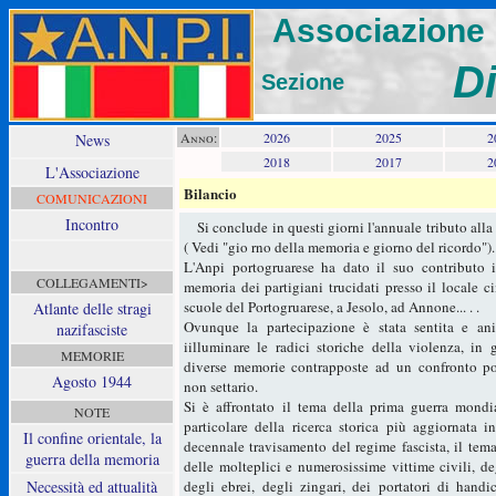
Associazione N
D
Sezione
Anno:
2026
2025
2
News
2018
2017
2
L'Associazione
Bilancio
COMUNICAZIONI
Incontro
Si conclude in questi giorni l'annuale tributo alla 
( Vedi "gio
rno della memoria e giorno del ricordo").
L'Anpi portogruarese ha dato il suo contributo 
COLLEGAMENTI>
memoria dei partigiani trucidati presso il locale ci
scuole del Portogruarese, a Jesolo, ad Annone... . .
Atlante delle stragi
Ovunque la partecipazione è stata sentita e an
nazifasciste
iilluminare le radici storiche della violenza, in 
MEMORIE
diverse memorie contrapposte ad un confronto poli
Agosto 1944
non settario.
Si è affrontato il tema della prima guerra mondi
NOTE
particolare della ricerca storica più aggiornata i
Il confine orientale, la
decennale travisamento del regime fascista, il tem
guerra della memoria
delle molteplici e numerosissime vittime civili, deg
Necessità ed attualità
degli ebrei, degli zingari, dei portatori di handi