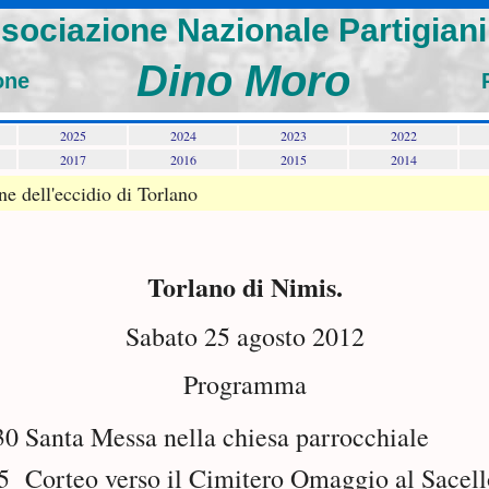
sociazione Nazionale Partigiani 
Dino Moro
one
2025
2024
2023
2022
2017
2016
2015
2014
 dell'eccidio di Torlano
Torlano di Nimis.
Sabato 25 agosto 2012
Programma
30
Santa Messa nella chiesa parrocchiale
15
Corteo verso il Cimitero Omaggio al Sacell