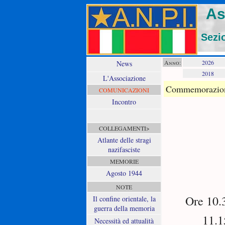
As
Sezi
Anno:
2026
News
2018
L'Associazione
Commemorazione
COMUNICAZIONI
Incontro
COLLEGAMENTI>
Atlante delle stragi
nazifasciste
MEMORIE
Agosto 1944
NOTE
Ore 10.
Il confine orientale, la
guerra della memoria
11.
Necessità ed attualità