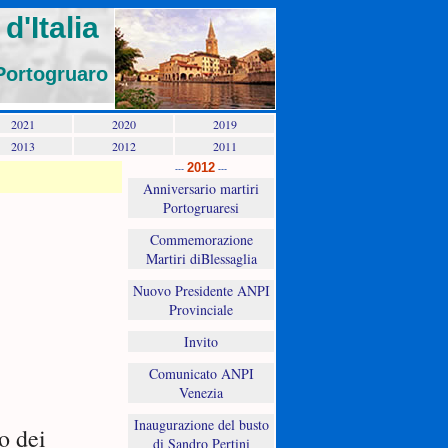
d'Italia
Portogruaro
2021
2020
2019
2013
2012
2011
2012
---
---
Anniversario martiri
Portogruaresi
Commemorazione
Martiri diBlessaglia
Nuovo Presidente ANPI
Provinciale
Invito
Comunicato ANPI
Venezia
Inaugurazione del busto
o dei
di Sandro Pertini